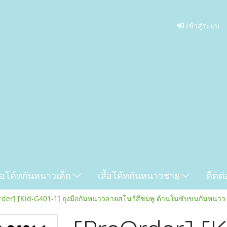
เข้าสู่ระบบ
ื้อโค้ทกันหนาวเด็ก
เสื้อโค้ทกันหนาวชาย
ติดต่
der] [Kid-G401-1] ถุงมือกันหนาวลายสโนว์สีชมพู ด้านในซับขนกันหนาว เ