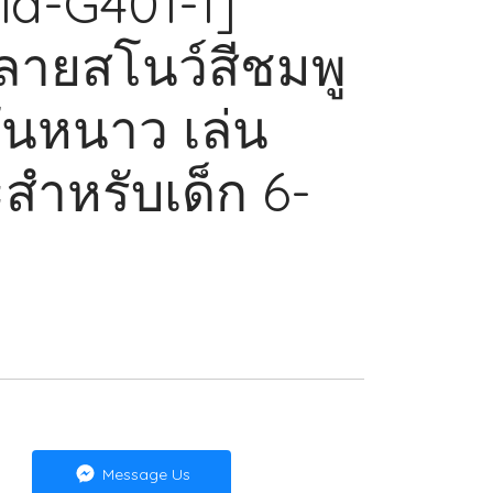
id-G401-1]
ลายสโนว์สีชมพู
ันหนาว เล่น
ะสำหรับเด็ก 6-
Message Us