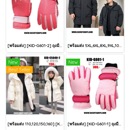
[พร้อมส่ง] [KID-G601-2] ถุงมือกันหนาวเด็กสีชมพูเข้ม ซับขนด้านใน ใส่กันหนาวเล่นหิมะได้ (เหมาะสำหรับเด็ก 3-5ขวบ)
[พร้อมส่ง 5XL,6XL,8XL,9XL,10XL] [Man-B004-1] Down Jackets BigSize เสื้อโค้ทขนเป็ดกันหนาวสีดำชายไซด์ใหญ่ มีหมวกฮู้ด ซิปด้านหน้า กันน้ำ ใส่กันหนาวติดลบได้อย่างดี
New
New
Best Seller
[พร้อมส่ง 110,120,150,160] [KID-C5040-2] เสื้อโค้ทกันหนาวเด็กขนเป็ดสีขาว แขนยาว มีกระเป๋าสองข้าง แบบซิปด้านหน้า หมวกฮู้ดติดเฟอร์ฟรุ้งฟริ้งใส่ติดลบกันหนาว เล่นหิมะได้ค่ะ
[พร้อมส่ง] [KID-G601-1] ถุงมือกันหนาวเด็กสีชมพูอ่อน ซับขนด้านใน ใส่กันหนาวเล่นหิมะได้ (เหมาะสำหรับเด็ก 3-5ขวบ)