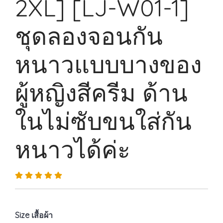
2XL] [LJ-W01-1]
ชุดลองจอนกัน
หนาวแบบบางของ
ผู้หญิงสีครีม ด้าน
ในไม่ซับขนใส่กัน
หนาวได้ค่ะ
Size เสื้อผ้า