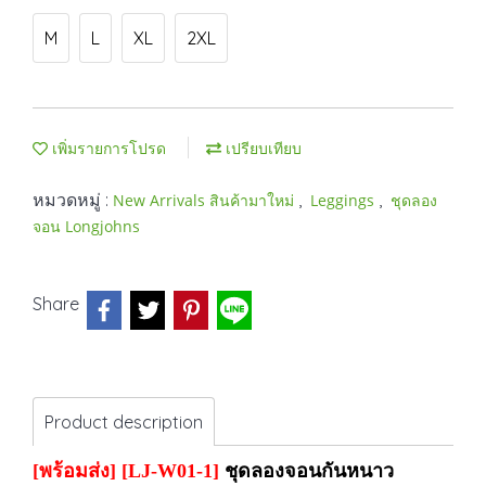
M
L
XL
2XL
เพิ่มรายการโปรด
เปรียบเทียบ
หมวดหมู่ :
,
,
New Arrivals สินค้ามาใหม่
Leggings
ชุดลอง
จอน Longjohns
Share
Product description
[พร้อมส่ง] [LJ-W01-1]
ชุดลองจอนกันหนาว