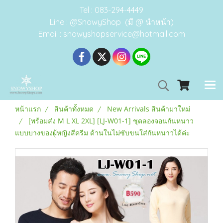
Tel : 083-294-4449
Line : @SnowyShop (มี @ นำหน้า)
Email : snowyshopservice@hotmail.com
หน้าแรก
สินค้าทั้งหมด
New Arrivals สินค้ามาใหม่
[พร้อมส่ง M L XL 2XL] [LJ-W01-1] ชุดลองจอนกันหนาว
แบบบางของผู้หญิงสีครีม ด้านในไม่ซับขนใส่กันหนาวได้ค่ะ