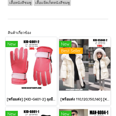
เสื้อหนังสีชมพู
เสื้อแจ๊คเก็ตหนังสีชมพู
สินค้าเกี่ยวข้อง
New
New
Best Seller
[พร้อมส่ง] [KID-G601-2] ถุงมือกันหนาวเด็กสีชมพูเข้ม ซับขนด้านใน ใส่กันหนาวเล่นหิมะได้ (เหมาะสำหรับเด็ก 3-5ขวบ)
[พร้อมส่ง 110,120,150,160] [KID-C5040-2] เสื้อโค้ทกันหนาวเด็กขนเป็ดสีขาว แขนยาว มีกระเป๋าสองข้าง แบบซิปด้านหน้า หมวกฮู้ดติดเฟอร์ฟรุ้งฟริ้งใส่ติดลบกันหนาว เล่นหิมะได้ค่ะ
New
New