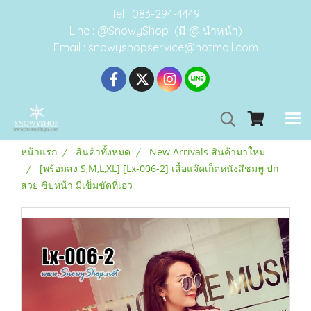
Tel : 083-294-4449
Line : @SnowyShop (มี @ นำหน้า)
Email : snowyshopservice@hotmail.com
หน้าแรก
สินค้าทั้งหมด
New Arrivals สินค้ามาใหม่
[พร้อมส่ง S,M,L,XL] [Lx-006-2] เสื้อแจ๊คเก็ตหนังสีชมพู ปก
สวย ซิปหน้า มีเข็มขัดที่เอว