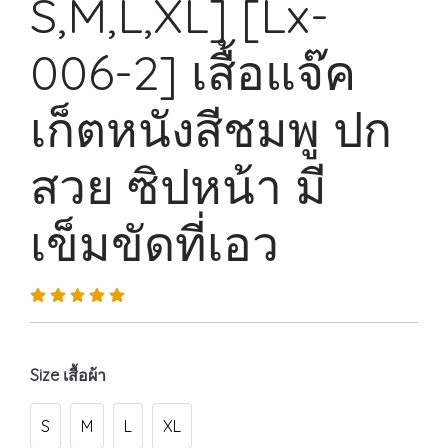
S,M,L,XL] [Lx-
006-2] เสื้อแจ๊ค
เก็ตหนังสีชมพู ปก
สวย ซิปหน้า มี
เข็มขัดที่เอว
Size เสื้อผ้า
S
M
L
XL