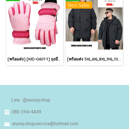
Best Seller
[พร้อมส่ง] [KID-G601-1] ถุงมือกันหนาวเด็กสีชมพูอ่อน ซับขนด้านใน ใส่กันหนาวเล่นหิมะได้ (เหมาะสำหรับเด็ก 3-5ขวบ)
[พร้อมส่ง 5XL,6XL,8XL,9XL,10XL] [Man-B004-1] Down Jackets BigSize เสื้อโค้ทขนเป็ดกันหนาวสีดำชายไซด์ใหญ่ มีหมวกฮู้ด ซิปด้านหน้า กันน้ำ ใส่กันหนาวติดลบได้อย่างดี
Line : @snowyshop
083-294-4449
snowyshopservice@hotmail.com