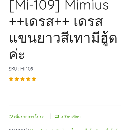
[Mi-109] Mimius
++เดรส++ เดรส
แขนยาวสีเทามีฮู้ด
ค่ะ
SKU : Mi-109
เพิ่มรายการโปรด
เปรียบเทียบ