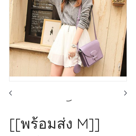
[[พร้อมส่ง M]]