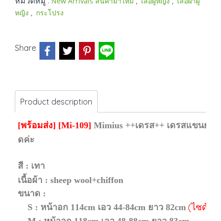
หมวดหมู่ :
,
,
New Arrivals สินค้ามาใหม่
เสื้อผู้หญิง
เสื้อผ้าผู้
,
หญิง
กระโปรง
Share
Product description
[พร้อมส่ง]
[Mi-109]
Mimius
++เดรส++ เดรสแขนยาวสีเ
ดค่ะ
สี : เทา
เนื้อผ้า : sheep wool+chiffon
ขนาด :
(ไซด์ S
S : หน้าอก 114cm เอว 44-84cm ยาว 82cm