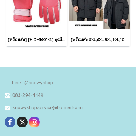
[พร้อมส่ง] [KID-G601-2] ถุงมือกันหนาวเด็กสีชมพูเข้ม ซับขนด้านใน ใส่กันหนาวเล่นหิมะได้ (เหมาะสำหรับเด็ก 3-5ขวบ)
[พร้อมส่ง 5XL,6XL,8XL,9XL,10XL] [Man-B004-1] Down Jackets BigSize เสื้อโค้ทขนเป็ดกันหนาวสีดำชายไซด์ใหญ่ มีหมวกฮู้ด ซิปด้านหน้า กันน้ำ ใส่กันหนาวติดลบได้อย่างดี
Line : @snowyshop
083-294-4449
snowyshopservice@hotmail.com