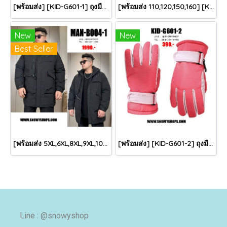
[พร้อมส่ง] [KID-G601-1] ถุงมือกันหนาวเด็กสีชมพูอ่อน ซับขนด้านใน ใส่กันหนาวเล่นหิมะได้ (เหมาะสำหรับเด็ก 3-5ขวบ)
[พร้อมส่ง 110,120,150,160] [KID-C5040-2] เสื้อโค้ทกันหนาวเด็กขนเป็ดสีขาว แขนยาว มีกระเป๋าสองข้าง แบบซิปด้านหน้า หมวกฮู้ดติดเฟอร์ฟรุ้งฟริ้งใส่ติดลบกันหนาว เล่นหิมะได้ค่ะ
New
New
Best Seller
[พร้อมส่ง 5XL,6XL,8XL,9XL,10XL] [Man-B004-1] Down Jackets BigSize เสื้อโค้ทขนเป็ดกันหนาวสีดำชายไซด์ใหญ่ มีหมวกฮู้ด ซิปด้านหน้า กันน้ำ ใส่กันหนาวติดลบได้อย่างดี
[พร้อมส่ง] [KID-G601-2] ถุงมือกันหนาวเด็กสีชมพูเข้ม ซับขนด้านใน ใส่กันหนาวเล่นหิมะได้ (เหมาะสำหรับเด็ก 3-5ขวบ)
Line : @snowyshop