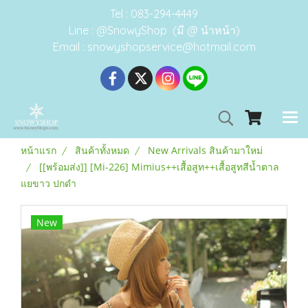
Tel : 083-294-4449
Line : @SnowyShop (มี @ นำหน้า)
Email : snowyshopservice@hotmail.com
หน้าแรก
สินค้าทั้งหมด
New Arrivals สินค้ามาใหม่
[[พร้อมส่ง]] [Mi-226] Mimius++เสื้อสูท++เสื้อสูทสีน้ำตาล
แยขาว ปกดำ
New