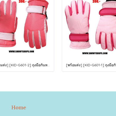
[พร้อมส่ง] [KID-G601-2] ถุงมือกันหนาวเด็กสีชมพูเข้ม ซับขนด้านใน ใส่กันหนาวเล่นหิมะได้ (เหมาะสำหรับเด็ก 3-5ขวบ)
Home