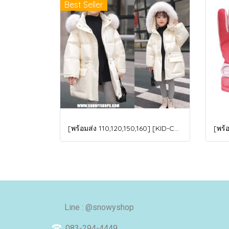
Best Seller
[พร้อมส่ง 110,120,150,160] [KID-C5040-2] เสื้อโค้ทกันหนาวเด็กขนเป็ดสีขาว แขนยาว มีกระเป๋าสองข้าง แบบซิปด้านหน้า หมวกฮู้ดติดเฟอร์ฟรุ้งฟริ้งใส่ติดลบกันหนาว เล่นหิมะได้ค่ะ
Line : @snowyshop
083-294-4449