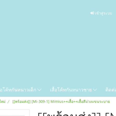
เข้าสู่ระบบ
ื้อโค้ทกันหนาวเด็ก
เสื้อโค้ทกันหนาวชาย
ติดต่
ใหม่
[[พร้อมส่ง]] [Mi-309-1] Mimius++เสื้อ++เสื้อสีม่วงแขนระบาย