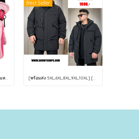
Best Seller
[พร้อมส่ง] [KID-G601-1] ถุงมือกันหนาวเด็กสีชมพูอ่อน ซับขนด้านใน ใส่กันหนาวเล่นหิมะได้ (เหมาะสำหรับเด็ก 3-5ขวบ)
[พร้อมส่ง 5XL,6XL,8XL,9XL,10XL] [Man-B004-1] Down Jackets BigSize เสื้อโค้ทขนเป็ดกันหนาวสีดำชายไซด์ใหญ่ มีหมวกฮู้ด ซิปด้านหน้า กันน้ำ ใส่กันหนาวติดลบได้อย่างดี