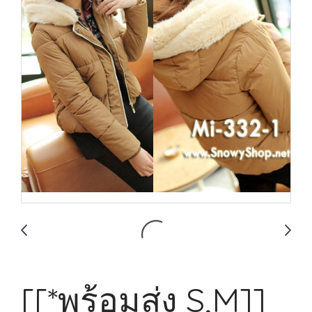
[[*พร้อมส่ง S,M]]