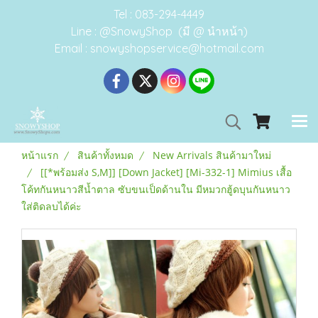
Tel : 083-294-4449
Line : @SnowyShop (มี @ นำหน้า)
Email : snowyshopservice@hotmail.com
หน้าแรก
สินค้าทั้งหมด
New Arrivals สินค้ามาใหม่
[[*พร้อมส่ง S,M]] [Down Jacket] [Mi-332-1] Mimius เสื้อ
โค้ทกันหนาวสีน้ำตาล ซับขนเป็ดด้านใน มีหมวกฮู้ดบุนกันหนาว
ใส่ติดลบได้ค่ะ