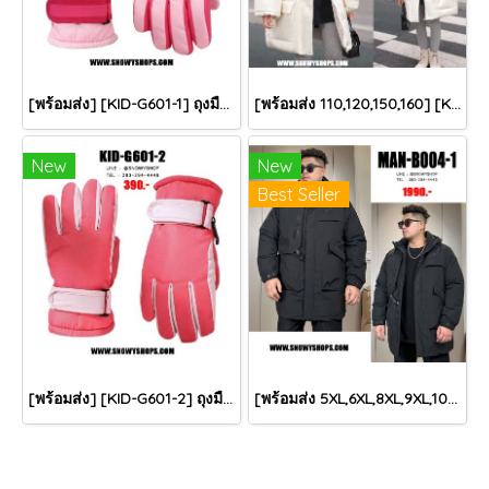
[พร้อมส่ง] [KID-G601-1] ถุงมือกันหนาวเด็กสีชมพูอ่อน ซับขนด้านใน ใส่กันหนาวเล่นหิมะได้ (เหมาะสำหรับเด็ก 3-5ขวบ)
[พร้อมส่ง 110,120,150,160] [KID-C5040-2] เสื้อโค้ทกันหนาวเด็กขนเป็ดสีขาว แขนยาว มีกระเป๋าสองข้าง แบบซิปด้านหน้า หมวกฮู้ดติดเฟอร์ฟรุ้งฟริ้งใส่ติดลบกันหนาว เล่นหิมะได้ค่ะ
New
New
Best Seller
[พร้อมส่ง] [KID-G601-2] ถุงมือกันหนาวเด็กสีชมพูเข้ม ซับขนด้านใน ใส่กันหนาวเล่นหิมะได้ (เหมาะสำหรับเด็ก 3-5ขวบ)
[พร้อมส่ง 5XL,6XL,8XL,9XL,10XL] [Man-B004-1] Down Jackets BigSize เสื้อโค้ทขนเป็ดกันหนาวสีดำชายไซด์ใหญ่ มีหมวกฮู้ด ซิปด้านหน้า กันน้ำ ใส่กันหนาวติดลบได้อย่างดี