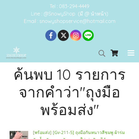
Tel : 083-294-4449
Line : @SnowyShop (มี @ นำหน้า)
Email : snowyshopservice@hotmail.com
ค้นพบ 10 รายการ
จากคำว่า"ถุงมือ
พร้อมส่ง"
[พร้อมส่ง] [Gv-211-5] ถุงมือกันหนาวสีชมพู ผ้าร่ม